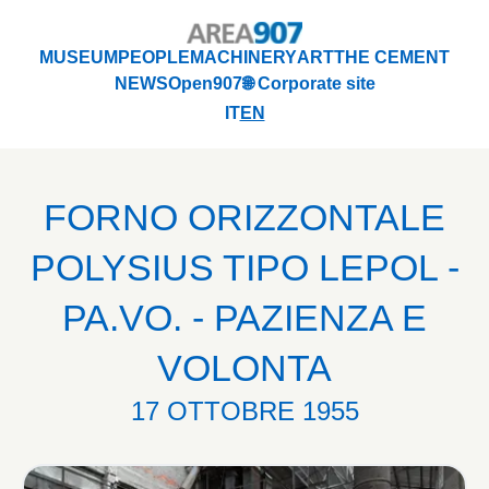
Logo Area 907
MUSEUM
PEOPLE
MACHINERY
ART
THE CEMENT
NEWS
Open907
🌐 Corporate site
MUSEUM
PEOPLE
MACHINERY
ART
THE CEMENT
IT
EN
NEWS
Open907
🌐 Corporate site
FORNO ORIZZONTALE
POLYSIUS TIPO LEPOL -
PA.VO. - PAZIENZA E
VOLONTA
17 OTTOBRE 1955